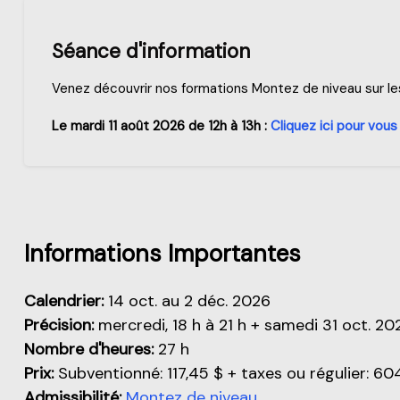
Séance d'information
Venez découvrir nos formations Montez de niveau sur les 
Le mardi 11 août 2026 de 12h à 13h :
Cliquez ici pour vous 
Aperçu de cette partie
Informations Importantes
Calendrier:
14 oct. au 2 déc. 2026
Précision:
mercredi, 18 h à 21 h + samedi 31 oct. 20
Nombre d'heures:
27 h
Prix:
Subventionné: 117,45 $ + taxes ou régulier: 60
Admissibilité:
Montez de niveau