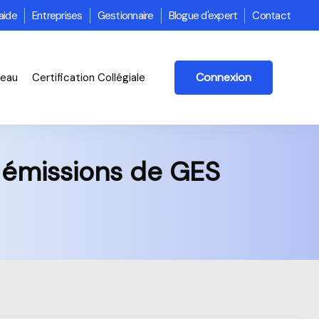
aide
Entreprises
Gestionnaire
Blogue d'expert
Contact
Connexion
veau
Certification Collégiale
s émissions de GES