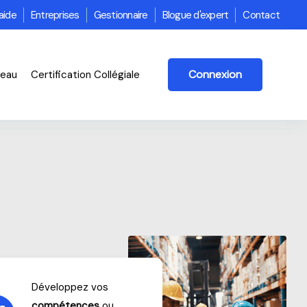
aide
Entreprises
Gestionnaire
Blogue d'expert
Contact
Connexion
veau
Certification Collégiale
Développez vos
compétences
ou