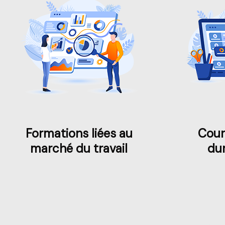
Formations liées au
Cour
marché du travail
dur
Passer [Loms] Students Video Area