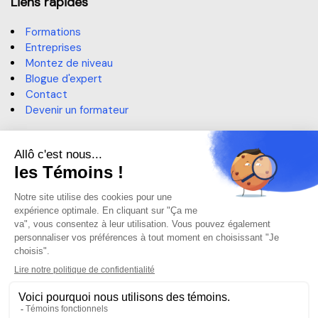
Liens rapides
Formations
Entreprises
Montez de niveau
Blogue d'expert
Contact
Devenir un formateur
Contact
514 364-3320, poste 6191
sae@claurendeau.qc.ca
1111 Rue Lapierre, LaSalle,
QC H8N 2J4
Centre d'aide
Centre d'aide