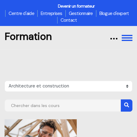
Devenir un formateur
Centre d'aide
Entreprises
Gestionnaire
Blogue d'expert
Contact
Formation
Passer au contenu principal
Catégories de cours
Chercher dans les cours
Cher