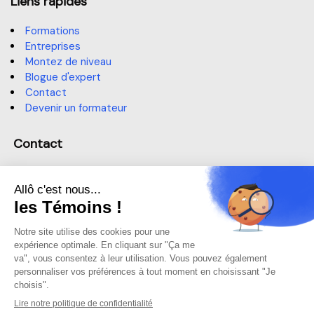
Liens rapides
Formations
Entreprises
Montez de niveau
Blogue d'expert
Contact
Devenir un formateur
Contact
514 364-3320, poste 6191
sae@claurendeau.qc.ca
1111 Rue Lapierre, LaSalle,
QC H8N 2J4
Centre d'aide
Centre d'aide