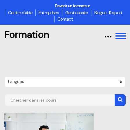
Devenir un formateur
Centre d'aide
Entreprises
Gestionnaire
Blogue d'expert
Contact
Formation
Passer au contenu principal
Catégories de cours
Chercher dans les cours
Cher