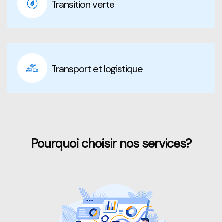
Transition verte
Transport et logistique
Pourquoi choisir nos services?
Passer [Loms] Features Area