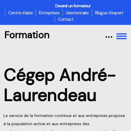
Devenir un formateur
Centre d'aide
Entreprises
Gestionnaire
Blogue d'expert
Contact
Formation
Passer [Loms] Banner One
Cégep André-
Laurendeau
Le service de la formation continue et aux entreprises propose
à la population active et aux entreprises des