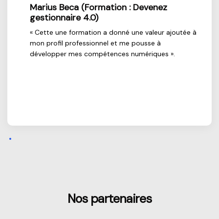
z
Marius Beca (Formation : Devenez
gestionnaire 4.0)
« Cette une formation a donné une valeur ajoutée à
mon profil professionnel et me pousse à
développer mes compétences numériques ».
 »
Passer [Loms] Partners
Nos partenaires