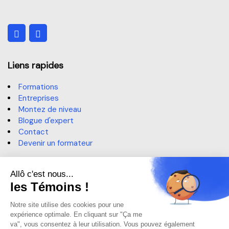
Liens rapides
Formations
Entreprises
Montez de niveau
Blogue d'expert
Contact
Devenir un formateur
Contact
514 364-3320, poste 6191
sae@claurendeau.qc.ca
1111 Rue Lapierre, LaSalle,
QC H8N 2J4