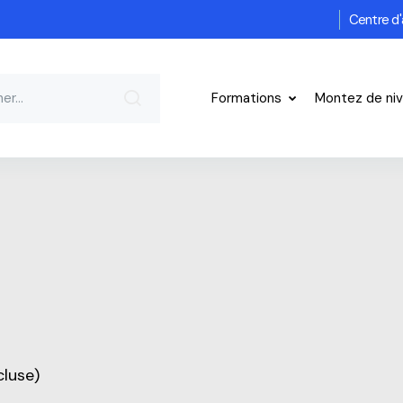
Centre d'
Formations
Montez de ni
cluse)