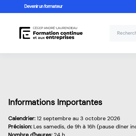
Devenir un formateur
Passer au contenu principal
Aperçu de cette partie
Informations Importantes
Calendrier:
12 septembre au 3 octobre 2026
Précision:
Les samedis, de 9h à 16h (pause dîner in
Nombre d'heures:
24 h