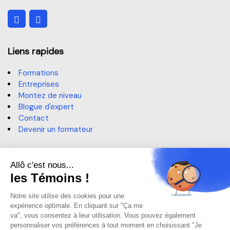
Liens rapides
Formations
Entreprises
Montez de niveau
Blogue d'expert
Contact
Devenir un formateur
Contact
514 364-3320, poste 6191
sae@claurendeau.qc.ca
1111 Rue Lapierre, LaSalle,
QC H8N 2J4