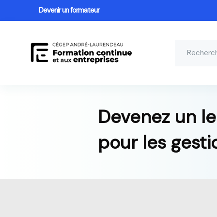
Devenir un formateur
Devenez un le
pour les gest
Passer au contenu principal