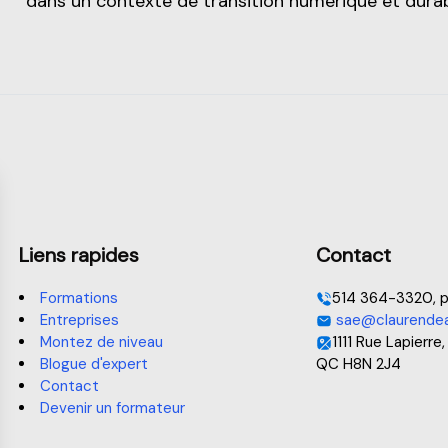
dans un contexte de transition numérique et durab
Liens rapides
Contact
Formations
514 364-3320, p
Entreprises
sae@claurendea
Montez de niveau
1111 Rue Lapierre,
Blogue d'expert
QC H8N 2J4
Contact
Devenir un formateur