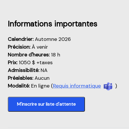
Aperçu de cette partie
Informations importantes
Calendrier:
Automne 2026
Précision:
À venir
Nombre d'heures:
18 h
Prix:
1050 $ +taxes
Admissibilité:
NA
Préalables:
Aucun
Modalité:
En ligne (
Requis informatique
)
M'inscrire sur liste d'attente