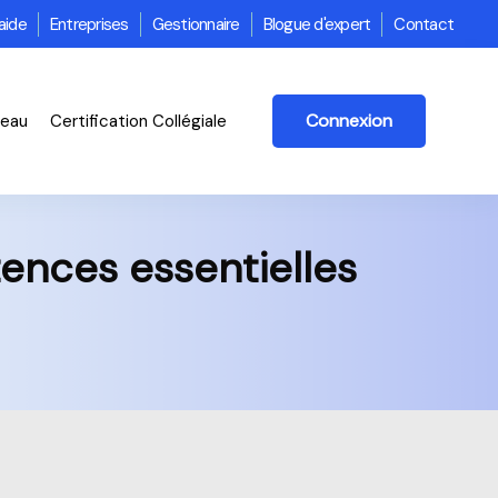
aide
Entreprises
Gestionnaire
Blogue d'expert
Contact
Connexion
veau
Certification Collégiale
ences essentielles