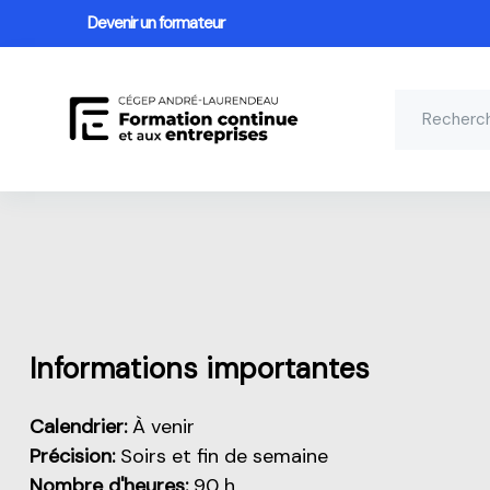
Devenir un formateur
Passer au contenu principal
Aperçu de cette partie
Informations importantes
Calendrier:
À venir
Précision:
Soirs et fin de semaine
Nombre d'heures:
90 h