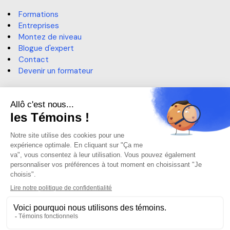
Formations
Entreprises
Montez de niveau
Blogue d'expert
Contact
Devenir un formateur
Contact
514 364-3320, poste 6191
sae@claurendeau.qc.ca
1111 Rue Lapierre, LaSalle,
QC H8N 2J4
Centre d'aide
Centre d'aide