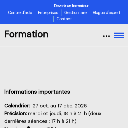
Devenir un formateur
Centre d'aide
Entreprises
Gestionnaire
Blogue d'expert
Contact
Formation
Passer au contenu principal
Aperçu de cette partie
Informations importantes
Calendrier:
27 oct. au 17 déc. 2026
Précision:
mardi et jeudi, 18 h à 21 h (deux
dernières séances : 17 h à 21 h)