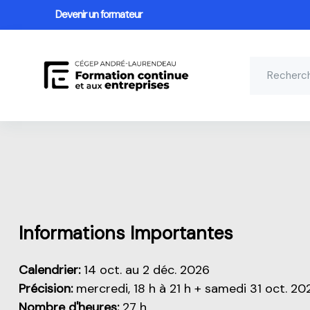
Devenir un formateur
Passer au contenu principal
Aperçu de cette partie
Informations Importantes
Calendrier:
14 oct. au 2 déc. 2026
Précision:
mercredi, 18 h à 21 h + samedi 31 oct. 20
Nombre d'heures:
27 h