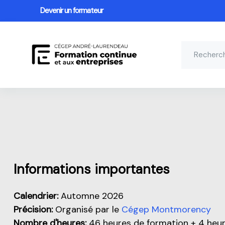
Devenir un formateur
Passer au contenu principal
Aperçu de cette partie
Informations importantes
Calendrier:
Automne 2026
Précision:
Organisé par le
Cégep Montmorency
Nombre d'heures:
46 heures de formation + 4 heu