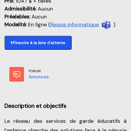
Prix:
1047 $ + taxes
Admissibilité:
Aucun
Préalables:
Aucun
Modalité:
En ligne (
Requis informatique
)
M'inscrire à la liste d'attente
FORUM
Forum
Annonces
Description et objectifs
Le réseau des services de garde éducatifs à
l’enfance cherche des solutions face à la pénurie