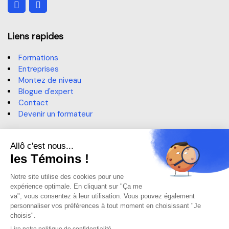
Liens rapides
Formations
Entreprises
Montez de niveau
Blogue d'expert
Contact
Devenir un formateur
Contact
514 364-3320, poste 6191
sae@claurendeau.qc.ca
1111 Rue Lapierre, LaSalle,
QC H8N 2J4
Centre d'aide