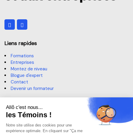
Liens rapides
Formations
Entreprises
Montez de niveau
Blogue d'expert
Contact
Devenir un formateur
Contact
514 364-3320, poste 6191
sae@claurendeau.qc.ca
1111 Rue Lapierre, LaSalle,