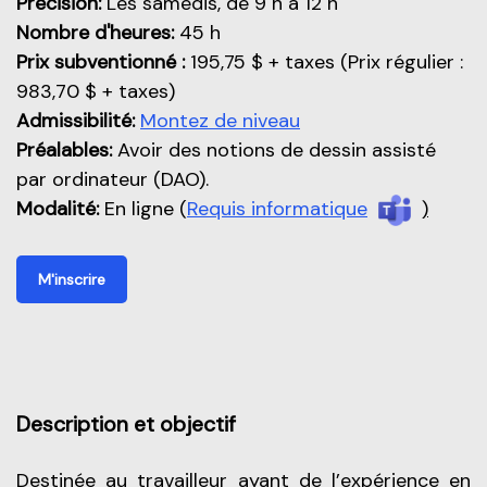
Précision:
Les samedis, de 9 h à 12 h
Nombre d'heures:
45 h
Prix subventionné :
195,75 $ + taxes (Prix régulier :
983,70 $ + taxes)
Admissibilité:
Montez de niveau
Préalables:
Avoir des notions de dessin assisté
par ordinateur (DAO).
Modalité:
En ligne (
Requis informatique
)
M'inscrire
Description et objectif
Destinée au travailleur ayant de l’expérience en