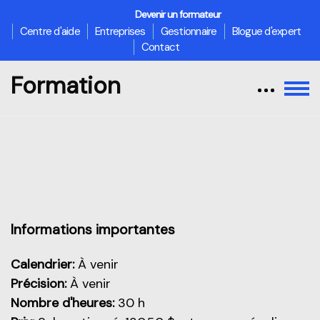
Devenir un formateur
Centre d'aide
Entreprises
Gestionnaire
Blogue d'expert
Contact
Formation
Passer au contenu principal
Aperçu de cette partie
Informations importantes
Calendrier:
À venir
Précision:
À venir
Nombre d'heures:
30 h