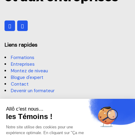
Liens rapides
Formations
Entreprises
Montez de niveau
Blogue d'expert
Contact
Devenir un formateur
Contact
514 364-3320, poste 6191
sae@claurendeau.qc.ca
1111 Rue Lapierre, LaSalle,