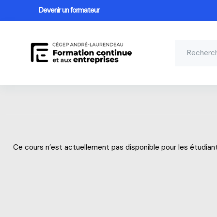
Devenir un formateur
Passer au contenu principal
Ce cours n’est actuellement pas disponible pour les étudian