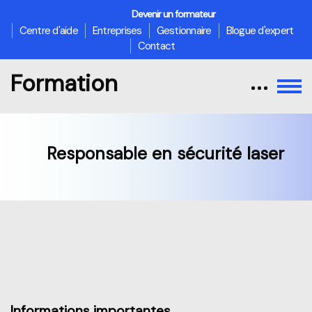
Devenir un formateur
Centre d'aide
Entreprises
Gestionnaire
Blogue d'expert
Contact
Formation
Responsable en sécurité laser
Passer au contenu principal
Aperçu de cette partie
Informations importantes