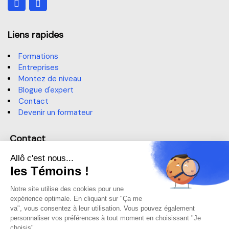
Liens rapides
Formations
Entreprises
Montez de niveau
Blogue d'expert
Contact
Devenir un formateur
Contact
514 364-3320, poste 6191
sae@claurendeau.qc.ca
1111 Rue Lapierre, LaSalle,
QC H8N 2J4
Centre d'aide