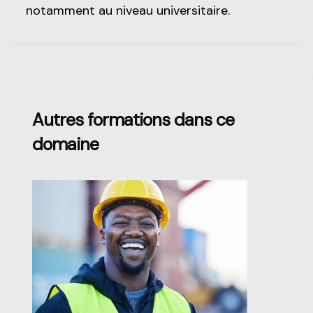
notamment au niveau universitaire.
Passer [Loms] Course Filter
Autres formations dans ce
domaine