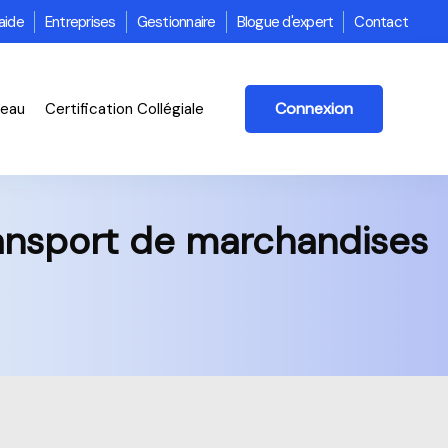
aide
Entreprises
Gestionnaire
Blogue d'expert
Contact
Connexion
veau
Certification Collégiale
ransport de marchandises