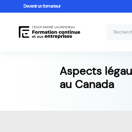
Devenir un formateur
Aspects légau
au Canada
Passer au contenu principal