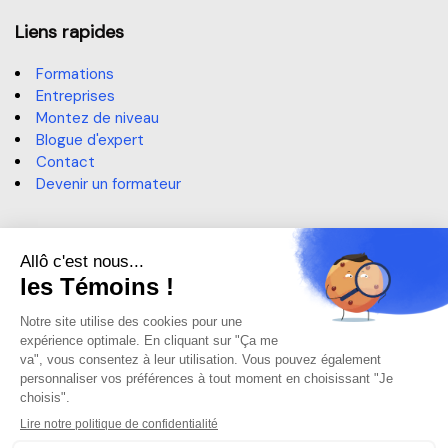
Assurer l’achat de biens et servir la
clientèle interne en milieu réglementé
Liens rapides
Formations
Entreprises
Montez de niveau
Blogue d'expert
Contact
Devenir un formateur
Contact
514 364-3320, poste 6191
sae@claurendeau.qc.ca
1111 Rue Lapierre, LaSalle,
QC H8N 2J4
Centre d'aide
Centre d'aide