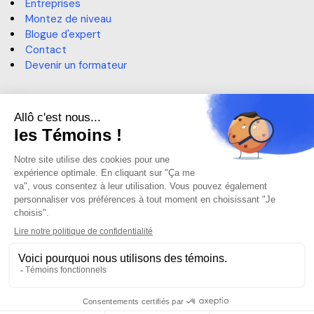
Entreprises
Montez de niveau
Blogue d'expert
Contact
Devenir un formateur
Contact
514 364-3320, poste 6191
sae@claurendeau.qc.ca
1111 Rue Lapierre, LaSalle,
QC H8N 2J4
Centre d'aide
Centre d'aide