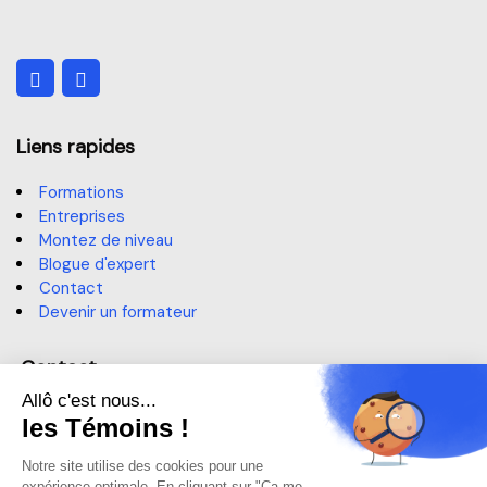
Comment vendre sur Amazon quand on
est manufacturier ou détaillant autorisé
Liens rapides
Formations
Entreprises
Montez de niveau
Blogue d'expert
Contact
Devenir un formateur
Contact
514 364-3320, poste 6191
sae@claurendeau.qc.ca
1111 Rue Lapierre, LaSalle,
QC H8N 2J4