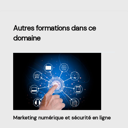
Passer [Loms] Course Filter
Autres formations dans ce
domaine
Marketing numérique et sécurité en ligne